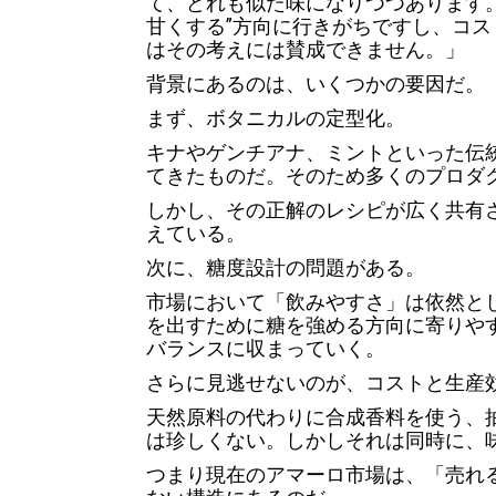
て、どれも似た味になりつつあります
甘くする”方向に行きがちですし、コ
はその考えには賛成できません。」
背景にあるのは、いくつかの要因だ。
まず、ボタニカルの定型化。
キナやゲンチアナ、ミントといった伝
てきたものだ。そのため多くのプロダ
しかし、その正解のレシピが広く共有
えている。
次に、糖度設計の問題がある。
市場において「飲みやすさ」は依然と
を出すために糖を強める方向に寄りや
バランスに収まっていく。
さらに見逃せないのが、コストと生産
天然原料の代わりに合成香料を使う、
は珍しくない。しかしそれは同時に、
つまり現在のアマーロ市場は、「売れ