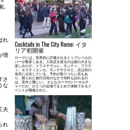
＝
私
ばれ
Cocktails in The City Rome: イタ
リア初開催
が増
ローマには、世界的に評価されるトップレベルの
バーが数多くある。人気店を巡るのは旅の大きな
楽しみだが、トラステヴェレ、モンティ、プラテ
ィ、オスティエンセ、モンテサクロと、店は街の
各所に点在している。予約が取りづらい店もあ
すさ
り、限られた旅行日程のなかで何軒も訪れるの
は、意外と難しい。 そんなローマのバーカルチ
うな
ャーだが、ひとつの会場でまとめて体験できるイ
ベントが開催された。
工夫
られ