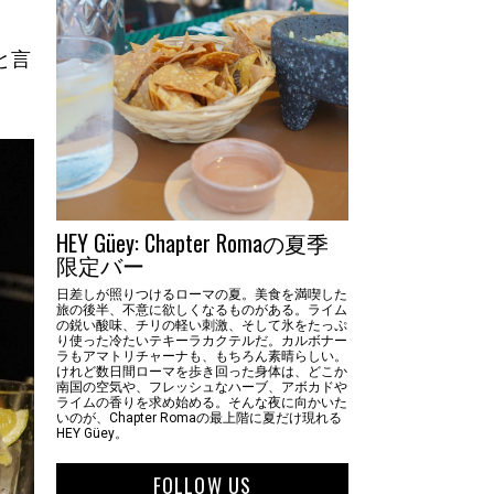
と言
HEY Güey: Chapter Romaの夏季
限定バー
日差しが照りつけるローマの夏。美食を満喫した
旅の後半、不意に欲しくなるものがある。ライム
の鋭い酸味、チリの軽い刺激、そして氷をたっぷ
り使った冷たいテキーラカクテルだ。カルボナー
ラもアマトリチャーナも、もちろん素晴らしい。
けれど数日間ローマを歩き回った身体は、どこか
南国の空気や、フレッシュなハーブ、アボカドや
ライムの香りを求め始める。そんな夜に向かいた
いのが、Chapter Romaの最上階に夏だけ現れる
HEY Güey。
FOLLOW US