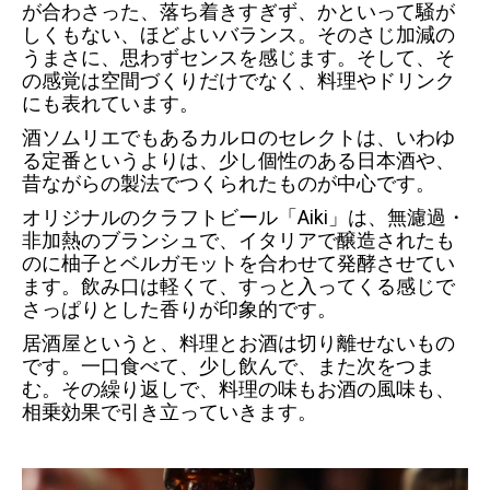
が合わさった、落ち着きすぎず、かといって騒が
しくもない、ほどよいバランス。そのさじ加減の
うまさに、思わずセンスを感じます。そして、そ
の感覚は空間づくりだけでなく、料理やドリンク
にも表れています。
酒ソムリエでもあるカルロのセレクトは、いわゆ
る定番というよりは、少し個性のある日本酒や、
昔ながらの製法でつくられたものが中心です。
オリジナルのクラフトビール「Aiki」は、無濾過・
非加熱のブランシュで、イタリアで醸造されたも
のに柚子とベルガモットを合わせて発酵させてい
ます。飲み口は軽くて、すっと入ってくる感じで
さっぱりとした香りが印象的です。
居酒屋というと、料理とお酒は切り離せないもの
です。一口食べて、少し飲んで、また次をつま
む。その繰り返しで、料理の味もお酒の風味も、
相乗効果で引き立っていきます。