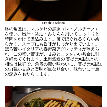
Hitashita Sakana
豚の角煮は、マルケ州の黒豚（レ・ノルチーノ）
を使い、出汁・醤油・みりんを用いてじっくりと
時間をかけて煮込みます。箸でほぐれるくらい柔
らかく、スープにも旨味がしっかり出ています。
ほろ苦いイタリアの春野菜アグレッティが添えら
れ、この軽い苦味が、甘みとコクをいい具合に引
き締めてくれます。土田酒造の 菩提元
×
生酛との
相性は抜群で、角煮の濃い味わいに、菩提元×生酛
の力強い甘みと旨味が重なり合い、味わいに一層
の深みをもたらします。