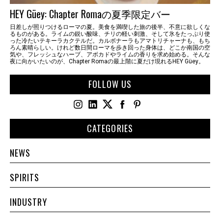
HEY Güey: Chapter Romaの夏季限定バー
日差しが照りつけるローマの夏。美食を満喫した旅の後半、不意に欲しくな
るものがある。ライムの鋭い酸味、チリの軽い刺激、そして氷をたっぷり使
った冷たいテキーラカクテルだ。カルボナーラもアマトリチャーナも、もち
ろん素晴らしい。けれど数日間ローマを歩き回った身体は、どこか南国の空
気や、フレッシュなハーブ、アボカドやライムの香りを求め始める。そんな
夜に向かいたいのが、Chapter Romaの最上階に夏だけ現れるHEY Güey。
FOLLOW US
CATEGORIES
NEWS
SPIRITS
INDUSTRY